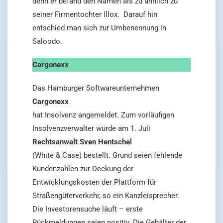
denn er befand den Namen als zu ähnlich zu
seiner Firmentochter Illox. Darauf hin
entschied man sich zur Umbenennung in
Saloodo.
Cargonexx
Das Hamburger Softwareunternehmen
Cargonexx
hat Insolvenz angemeldet. Zum vorläufigen
Insolvenzverwalter wurde am 1. Juli
Rechtsanwalt Sven Hentschel
(White & Case) bestellt. Grund seien fehlende
Kundenzahlen zur Deckung der
Entwicklungskosten der Plattform für
Straßengüterverkehr, so ein Kanzleisprecher.
Die Investorensuche läuft – erste
Rückmeldungen seien positiv. Die Gehälter der