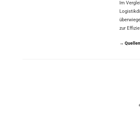
Im Vergle
Logistikd
überwiege
zur Effiz
→ Quellen