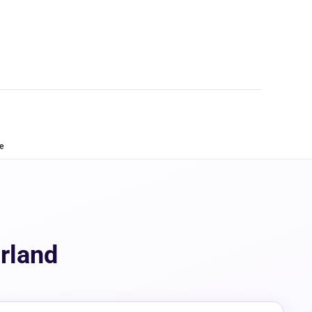
e
rland