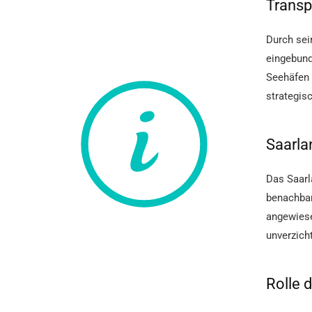
Transp
Durch sei
eingebund
Seehäfen 
strategis
Saarla
Das Saarl
benachbar
angewiese
unverzich
Rolle 