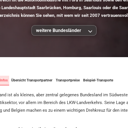
reich ist die Automobilindustrie mit Ford in Saarlouis sowie den 
Ob Landeshauptstadt Saarbrücken, Homburg, Saarlouis oder die Sa
erzeichnis können Sie sehen, mit wem wir seit 2007 vertrauensv
weitere Bundesländer
Infos
Übersicht Transportpartner
Transportpreise
Beispiel-Transporte
and ist als kleines, aber zentral gelegenes Bundesland im Südwest
tiksektor, vor allem im Bereich des LKW-Landverkehrs. Seine Lage 
 und Belgien machen es zu einem wichtigen Drehkreuz für den int