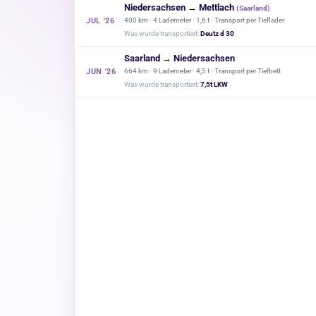
Niedersachsen
→ Mettlach
(Saarland)
JUL '26
400 km · 4 Lademeter · 1,6 t ·
Transport per Tieflader
Was wurde transportiert:
Deutz d 30
Saarland →
Niedersachsen
JUN '26
664 km · 9 Lademeter · 4,5 t ·
Transport per Tiefbett
Was wurde transportiert:
7,5t LKW